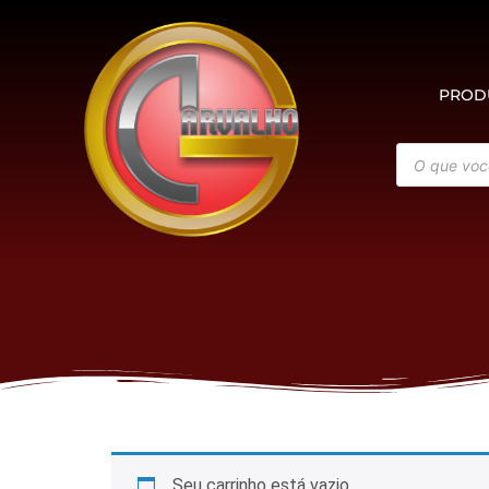
PROD
Seu carrinho está vazio.