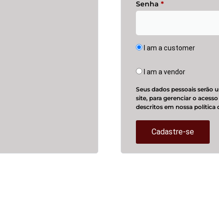
Senha
*
I am a customer
I am a vendor
Seus dados pessoais serão u
site, para gerenciar o acess
descritos em nossa
política
Cadastre-se