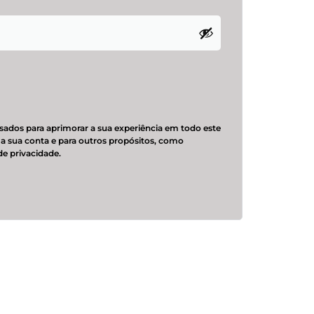
sados para aprimorar a sua experiência em todo este
o a sua conta e para outros propósitos, como
 de privacidade
.