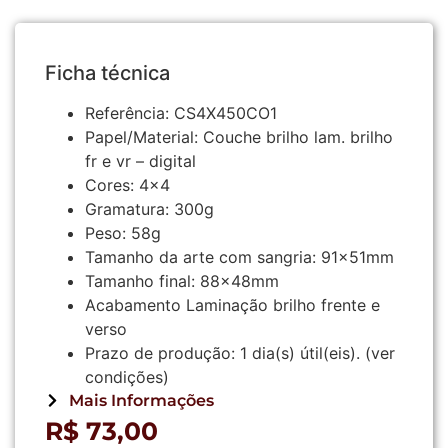
Ficha técnica
Referência:
CS4X450CO1
Papel/Material:
Couche brilho lam. brilho
fr e vr – digital
Cores:
4×4
Gramatura:
300g
Peso:
58g
Tamanho da arte com sangria:
91x51mm
Tamanho final:
88x48mm
Acabamento
Laminação brilho frente e
verso
Prazo de produção:
1
dia(s) útil(eis).
(ver
condições)
Mais Informações
R$
73,00