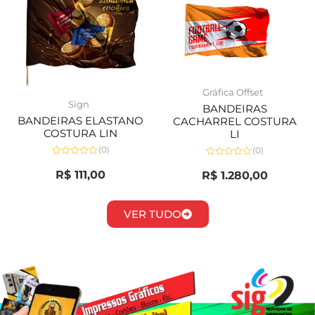
Gráfica Offset
Sign
BANDEIRAS
BANDEIRAS ELASTANO
CACHARREL COSTURA
COSTURA LIN
LI
(0)
(0)
Avaliação
Avaliação
0
0
R$
111,00
R$
1.280,00
de
de
5
5
VER TUDO