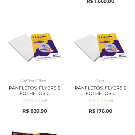
R$
1.669,80
de
5
Gráfica Offset
Sign
PANFLETOS, FLYERS E
PANFLETOS, FLYERS E
FOLHETOS C
FOLHETOS C
(0)
(0)
Avaliação
Avaliação
0
0
R$
839,90
R$
176,00
de
de
5
5