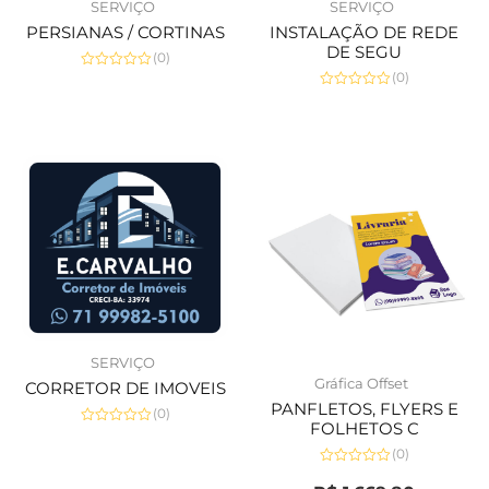
SERVIÇO
SERVIÇO
PERSIANAS / CORTINAS
INSTALAÇÃO DE REDE
DE SEGU
(0)
(0)
Avaliação
0
Avaliação
de
0
5
de
5
SERVIÇO
Gráfica Offset
CORRETOR DE IMOVEIS
PANFLETOS, FLYERS E
(0)
FOLHETOS C
Avaliação
0
(0)
de
5
Avaliação
0