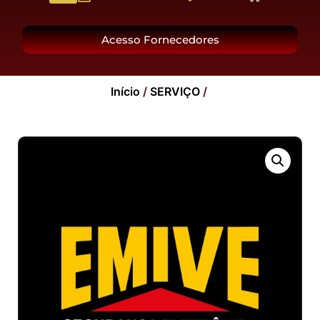
O Grupo
Acesso Fornecedores
Início
/
SERVIÇO
/