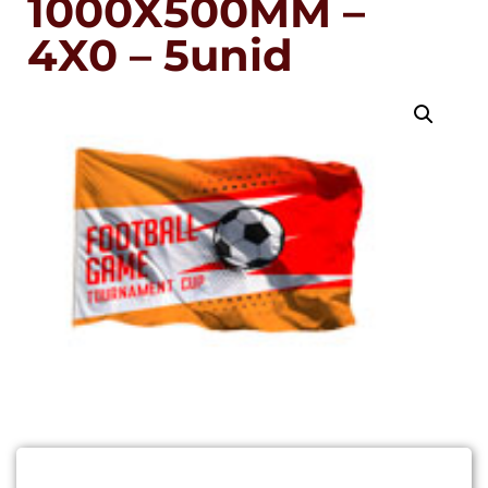
1000X500MM –
4X0 – 5unid