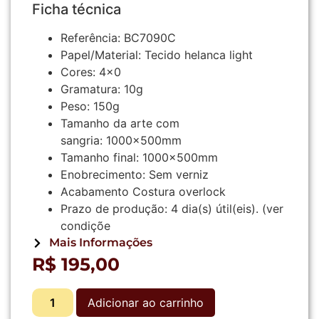
Ficha técnica
Referência:
BC7090C
Papel/Material:
Tecido helanca light
Cores:
4×0
Gramatura:
10g
Peso:
150g
Tamanho da arte com
sangria:
1000x500mm
Tamanho final:
1000x500mm
Enobrecimento:
Sem verniz
Acabamento
Costura overlock
Prazo de produção:
4
dia(s) útil(eis).
(ver
condiçõe
Mais Informações
R$
195,00
Adicionar ao carrinho