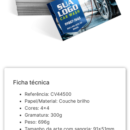
Ficha técnica
Referência:
CV44500
Papel/Material:
Couche brilho
Cores:
4×4
Gramatura:
300g
Peso:
696g
Tamanho da arte com sangria:
91x51mm