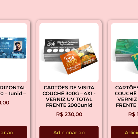
RIZONTAL
CARTÕES DE VISITA
CARTÕES
0 – 1unid –
COUCHÊ 300G – 4X1 -
COUCHÊ 
VERNIZ UV TOTAL
VERNIZ
,00
FRENTE 2000unid
FRENTE 
R$
230,00
R$
nar ao
Adicionar ao
Adici