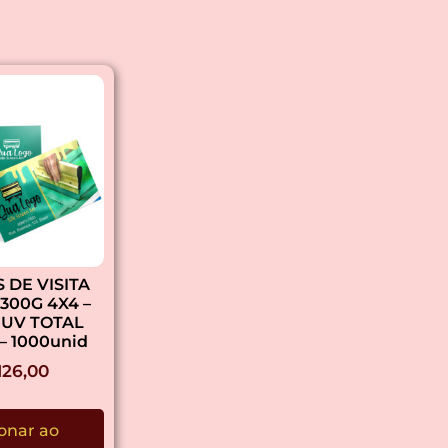
 DE VISITA
300G 4X4 –
 UV TOTAL
– 1000unid
126,00
onar ao