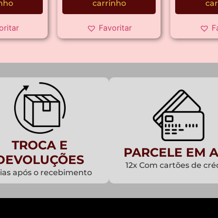
inho
carrinho
car
oritar
Favoritar
F
TROCA E
PARCELE EM A
DEVOLUÇÕES
12x Com cartões de cré
dias após o recebimento