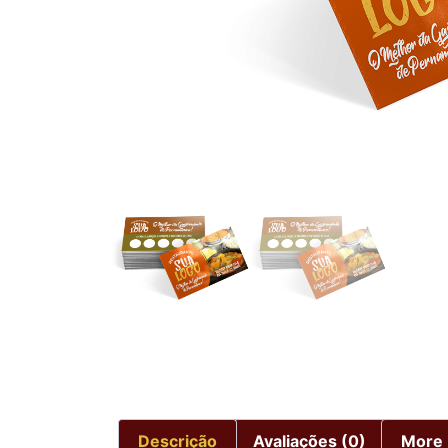
Descrição
Avaliações (0)
More 