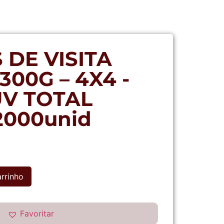
 DE VISITA
00G – 4X4 -
UV TOTAL
2000unid
arrinho
Favoritar