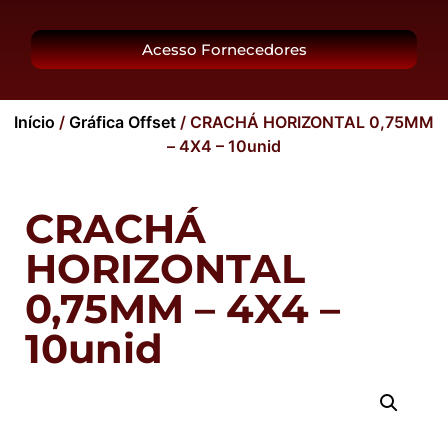
O Grupo
Acesso Fornecedores
Início
/
Gráfica Offset
/ CRACHÁ HORIZONTAL 0,75MM
– 4X4 – 10unid
CRACHÁ
HORIZONTAL
0,75MM – 4X4 –
10unid