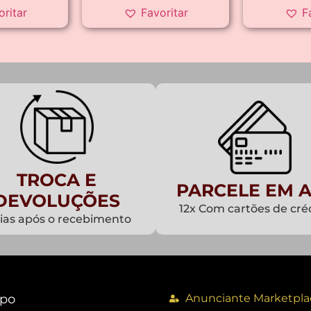
oritar
Favoritar
F
TROCA E
PARCELE EM A
DEVOLUÇÕES
12x Com cartões de cré
dias após o recebimento
po
Anunciante Marketpla