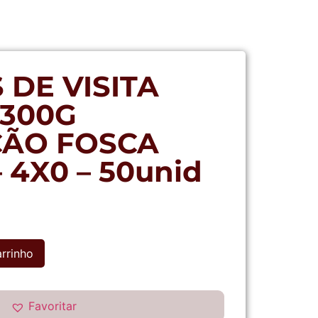
 DE VISITA
300G
ÇÃO FOSCA
 4X0 – 50unid
arrinho
Favoritar