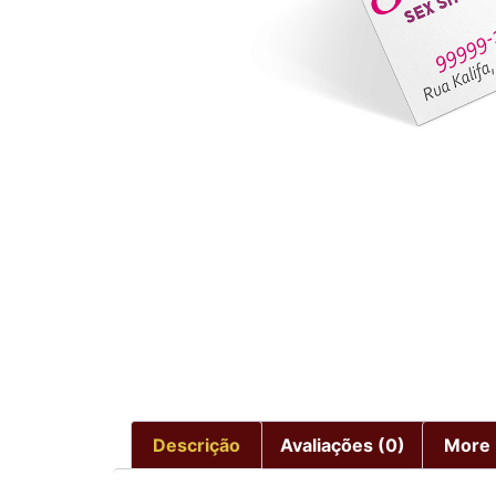
Descrição
Avaliações (0)
More 