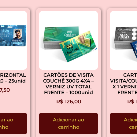
RIZONTAL
CARTÕES DE VISITA
CART
0 – 25unid
COUCHÊ 300G 4X4 –
VISITA/CO
VERNIZ UV TOTAL
X 1 VERN
7,50
FRENTE – 1000unid
FRENTE
R$
126,00
R$
nar ao
Adicionar ao
Adici
inho
carrinho
car