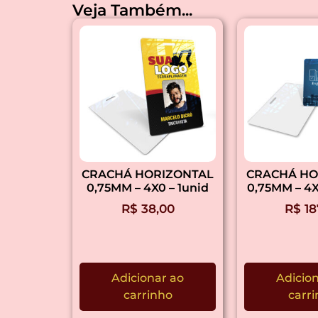
Veja Também...
CRACHÁ HORIZONTAL
CRACHÁ HO
0,75MM – 4X0 – 1unid
0,75MM – 4X
R$
38,00
R$
18
Adicionar ao
Adicio
carrinho
carr