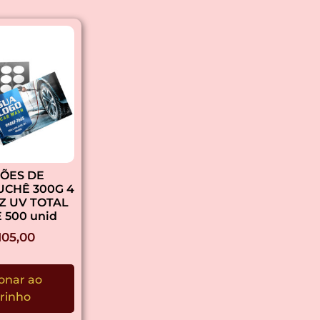
ÕES DE
UCHÊ 300G 4
IZ UV TOTAL
 500 unid
105,00
onar ao
rinho