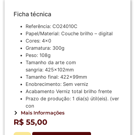
Ficha técnica
Referência:
CO24010C
Papel/Material:
Couche brilho – digital
Cores:
4×0
Gramatura:
300g
Peso:
108g
Tamanho da arte com
sangria:
425x102mm
Tamanho final:
422x99mm
Enobrecimento:
Sem verniz
Acabamento
Verniz total brilho frente
Prazo de produção:
1
dia(s) útil(eis).
(ver
con
Mais Informações
R$
55,00