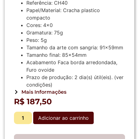
Referência:
CH40
Papel/Material:
Cracha plastico
compacto
Cores:
4×0
Gramatura:
75g
Peso:
5g
Tamanho da arte com sangria:
91x59mm
Tamanho final:
85x54mm
Acabamento
Faca borda arredondada,
Furo ovoide
Prazo de produção:
2
dia(s) útil(eis).
(ver
condições)
Mais Informações
R$
187,50
Adicionar ao carrinho