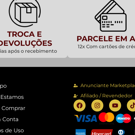
TROCA E
PARCELE EM A
DEVOLUÇÕES
12x Com cartões de cré
dias após o recebimento
po
Anunciante Marketpla
Afiliado / Revendedor
 Estamos
 Comprar
 Conta
s de Uso