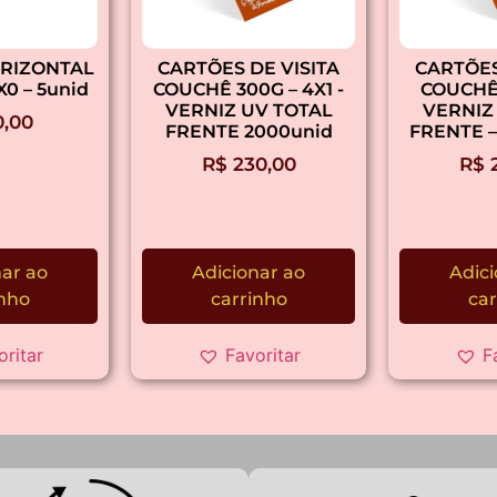
RIZONTAL
CARTÕES DE VISITA
CARTÕES
X0 – 5unid
COUCHÊ 300G – 4X1 -
COUCHÊ
VERNIZ UV TOTAL
VERNIZ
,00
FRENTE 2000unid
FRENTE –
R$
230,00
R$
2
nar ao
Adicionar ao
Adici
inho
carrinho
car
oritar
Favoritar
F