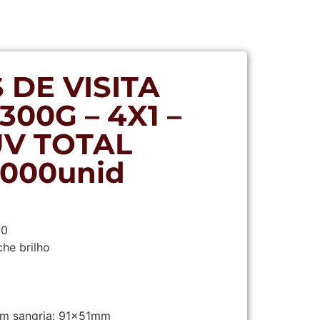
 DE VISITA
00G – 4X1 –
UV TOTAL
1000unid
00
he brilho
m sangria:
91x51mm