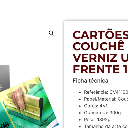
CARTÕES
COUCHÊ 3
VERNIZ 
FRENTE 
Ficha técnica
Referência:
CV4110
Papel/Material:
Couc
Cores:
4×1
Gramatura:
300g
Peso:
1392g
Tamanho da arte co