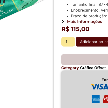
Tamanho final:
87x
Enobrecimento:
Vern
Prazo de produção:
Mais Informações
R$
115,00
Adicionar ao c
Category
Gráfica Offset
Fo