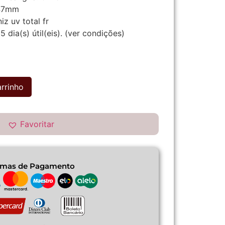
47mm
iz uv total fr
5 dia(s) útil(eis).
(ver condições)
arrinho
Favoritar
rmas de Pagamento