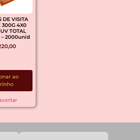
 DE VISITA
 300G 4X0
 UV TOTAL
 – 2000unid
20,00
onar ao
rinho
avoritar