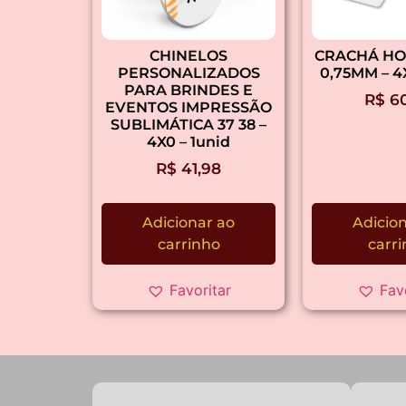
CHINELOS
CRACHÁ HO
PERSONALIZADOS
0,75MM – 4
PARA BRINDES E
R$
60
EVENTOS IMPRESSÃO
SUBLIMÁTICA 37 38 –
4X0 – 1unid
R$
41,98
Adicionar ao
Adicio
carrinho
carr
Favoritar
Fav