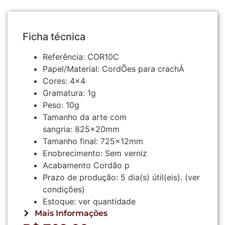
Ficha técnica
Referência:
COR10C
Papel/Material:
CordÕes para crachÁ
Cores:
4×4
Gramatura:
1g
Peso:
10g
Tamanho da arte com
sangria:
825x20mm
Tamanho final:
725x12mm
Enobrecimento:
Sem verniz
Acabamento
Cordão p
Prazo de produção:
5
dia(s) útil(eis).
(ver
condições)
Estoque:
ver quantidade
Mais Informações