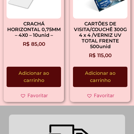
CRACHÁ
CARTÕES DE
HORIZONTAL 0,75MM
VISITA/COUCHÊ 300G
– 4X0 – 10unid –
4 x 4 /VERNIZ UV
TOTAL FRENTE
R$
85,00
500unid
R$
115,00
Adicionar ao
Adicionar ao
carrinho
carrinho
Favoritar
Favoritar