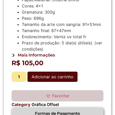
Cores:
4×1
Gramatura:
300g
Peso:
696g
Tamanho da arte com sangria:
91x51mm
Tamanho final:
87x47mm
Enobrecimento:
Verniz uv total fr
Prazo de produção:
5 dia(s) útil(eis).
(ver
condições)
Mais Informações
R$
105,00
Adicionar ao carrinho
Favoritar
Category
Gráfica Offset
Formas de Pagamento