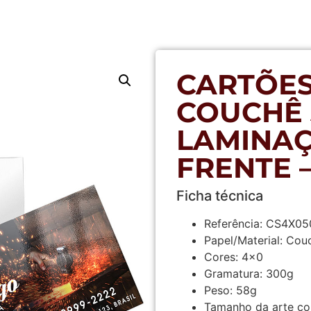
CARTÕES
COUCHÊ 
LAMINAÇ
FRENTE –
Ficha técnica
Referência:
CS4X05
Papel/Material:
Couch
Cores:
4×0
Gramatura:
300g
Peso:
58g
Tamanho da arte co