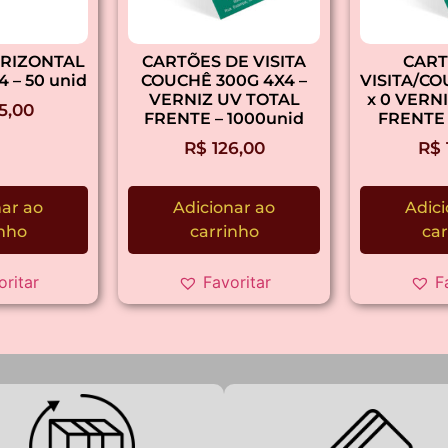
RIZONTAL
CARTÕES DE VISITA
CART
4 – 50 unid
COUCHÊ 300G 4X4 –
VISITA/CO
VERNIZ UV TOTAL
x 0 VERN
5,00
FRENTE – 1000unid
FRENTE 
R$
126,00
R$
nar ao
Adicionar ao
Adici
inho
carrinho
car
oritar
Favoritar
F