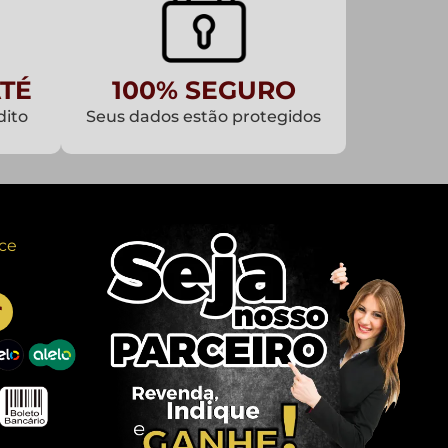
TÉ
100% SEGURO
dito
Seus dados estão protegidos
ce