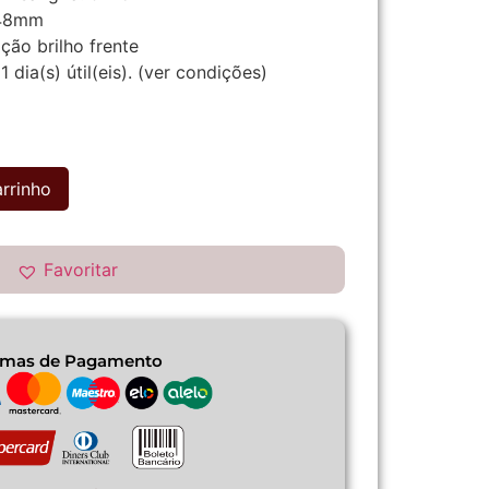
48mm
ão brilho frente
1
dia(s) útil(eis).
(ver condições)
arrinho
Favoritar
rmas de Pagamento