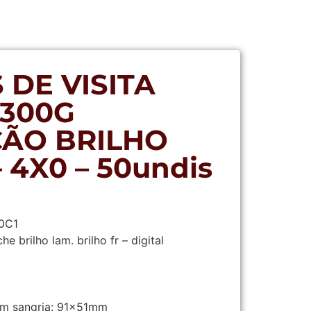
 DE VISITA
300G
ÃO BRILHO
 4X0 – 50undis
0C1
e brilho lam. brilho fr – digital
m sangria:
91x51mm