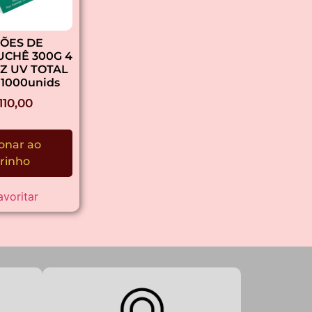
ÕES DE
UCHÊ 300G 4
IZ UV TOTAL
1000unids
110,00
onar ao
rinho
avoritar