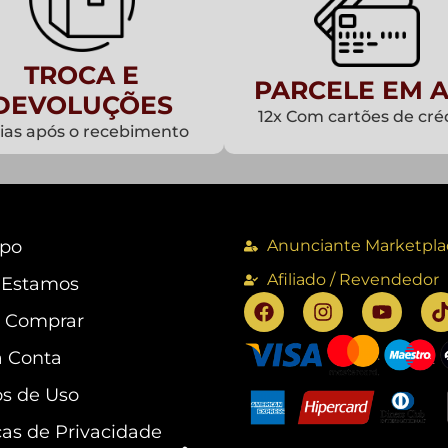
TROCA E
PARCELE EM A
DEVOLUÇÕES
12x Com cartões de cré
dias após o recebimento
po
Anunciante Marketpla
Afiliado / Revendedor
 Estamos
 Comprar
 Conta
s de Uso
cas de Privacidade