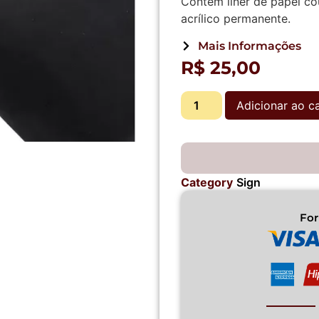
Contém liner de papel co
acrílico permanente.
Mais Informações
R$
25,00
Adicionar ao c
Category
Sign
Fo