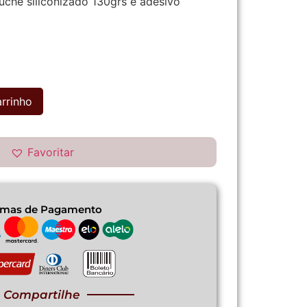
uché siliconizado 130grs e adesivo
arrinho
Favoritar
rmas de Pagamento
Compartilhe