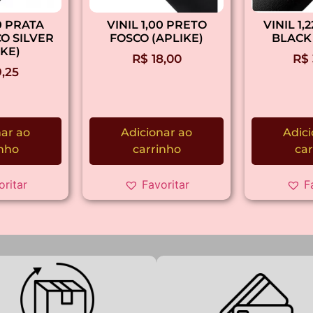
00 PRATA
VINIL 1,00 PRETO
VINIL 1,
O SILVER
FOSCO (APLIKE)
BLACK 
IKE)
R$
18,00
R$
,25
nar ao
Adicionar ao
Adici
inho
carrinho
car
oritar
Favoritar
F