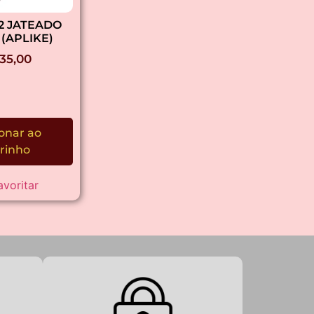
22 JATEADO
(APLIKE)
35,00
onar ao
rinho
avoritar