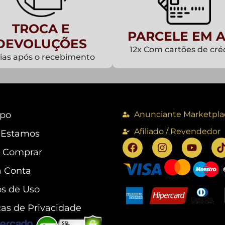
TROCA E
PARCELE EM A
DEVOLUÇÕES
12x Com cartões de cré
dias após o recebimento
po
Anunciante Marketpla
Afiliado / Revendedor
 Estamos
 Comprar
 Conta
s de Uso
cas de Privacidade