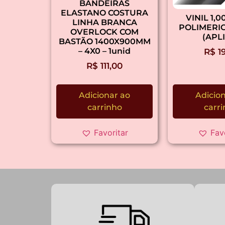
BANDEIRAS
ELASTANO COSTURA
VINIL 1,
LINHA BRANCA
POLIMERIC
OVERLOCK COM
(APL
BASTÃO 1400X900MM
– 4X0 – 1unid
R$
19
R$
111,00
Adicionar ao
Adicio
carrinho
carr
Favoritar
Fav