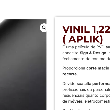
VINIL 1,
( APLIK)
É
uma película de PVC
s
conceito
Sign & Design
i
fechamento de cor, molda
Proporciona
corte macio
recorte
.
Devido sua
alta perform
profissionais da persona
residenciais quanto corp
de móveis
, eletrodomést