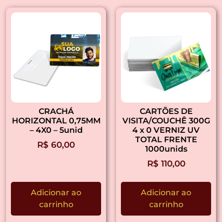
CRACHÁ
CARTÕES DE
HORIZONTAL 0,75MM
VISITA/COUCHÊ 300G
– 4X0 – 5unid
4 x 0 VERNIZ UV
TOTAL FRENTE
R$
60,00
1000unids
R$
110,00
Adicionar ao
Adicionar ao
carrinho
carrinho