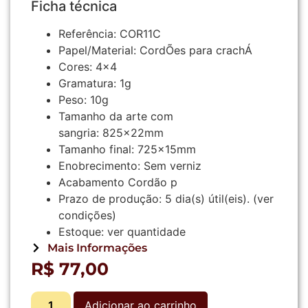
Ficha técnica
Referência:
COR11C
Papel/Material:
CordÕes para crachÁ
Cores:
4×4
Gramatura:
1g
Peso:
10g
Tamanho da arte com
sangria:
825x22mm
Tamanho final:
725x15mm
Enobrecimento:
Sem verniz
Acabamento
Cordão p
Prazo de produção:
5
dia(s) útil(eis).
(ver
condições)
Estoque:
ver quantidade
Mais Informações
R$
77,00
Adicionar ao carrinho