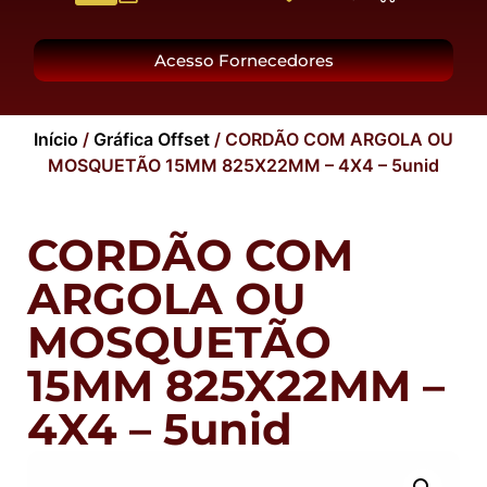
O Grupo
Acesso Fornecedores
Início
/
Gráfica Offset
/ CORDÃO COM ARGOLA OU
MOSQUETÃO 15MM 825X22MM – 4X4 – 5unid
CORDÃO COM
ARGOLA OU
MOSQUETÃO
15MM 825X22MM –
4X4 – 5unid