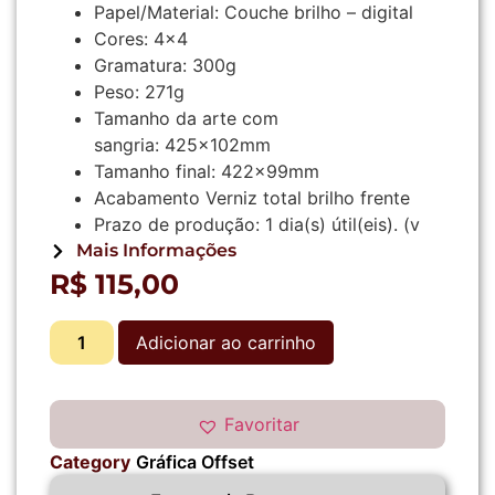
Papel/Material:
Couche brilho – digital
Cores:
4×4
Gramatura:
300g
Peso:
271g
Tamanho da arte com
sangria:
425x102mm
Tamanho final:
422x99mm
Acabamento
Verniz total brilho frente
Prazo de produção:
1
dia(s) útil(eis).
(v
Mais Informações
R$
115,00
Adicionar ao carrinho
Favoritar
Category
Gráfica Offset