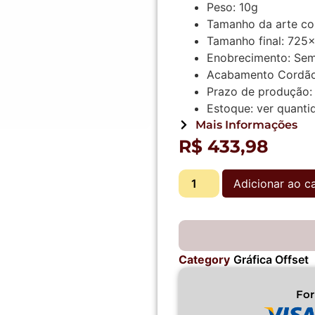
Peso:
10g
Tamanho da arte co
Tamanho final:
725
Enobrecimento:
Sem
Acabamento
Cordão
Prazo de produção:
Estoque:
ver quanti
Mais Informações
R$
433,98
Adicionar ao c
Category
Gráfica Offset
Fo