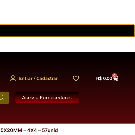
0
Entrar / Cadastrar
R$
0,00
Acesso Fornecedores
X20MM – 4X4 – 57unid