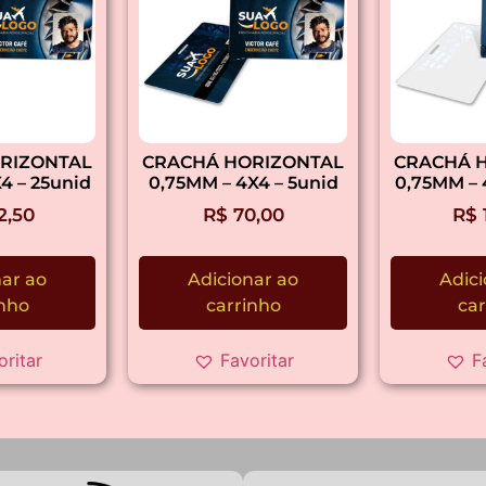
RIZONTAL
CRACHÁ HORIZONTAL
CRACHÁ 
4 – 25unid
0,75MM – 4X4 – 5unid
0,75MM – 
2,50
R$
70,00
R$
nar ao
Adicionar ao
Adici
inho
carrinho
car
oritar
Favoritar
F