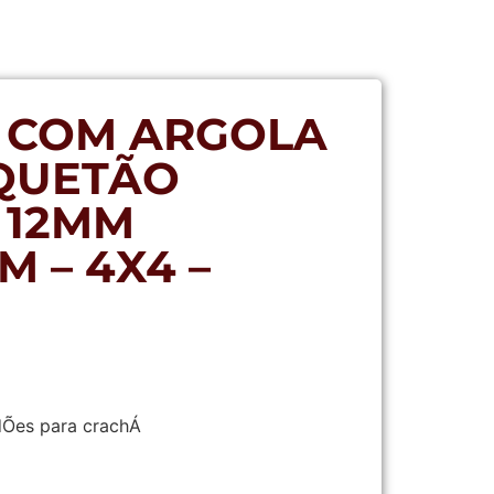
 COM ARGOLA
QUETÃO
 12MM
 – 4X4 –
Ões para crachÁ