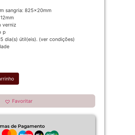
m sangria:
825x20mm
x12mm
 verniz
 p
5
dia(s) útil(eis).
(ver condições)
dade
arrinho
Favoritar
rmas de Pagamento