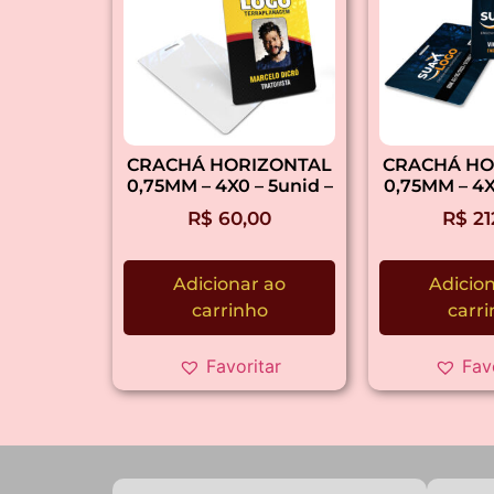
CRACHÁ HORIZONTAL
CRACHÁ HO
0,75MM – 4X0 – 5unid –
0,75MM – 4X
R$
60,00
R$
21
Adicionar ao
Adicio
carrinho
carr
Favoritar
Fav