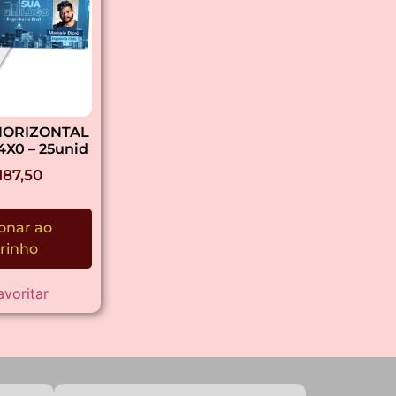
HORIZONTAL
4X0 – 25unid
187,50
onar ao
rinho
avoritar