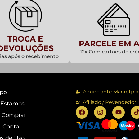
TROCA E
PARCELE EM A
DEVOLUÇÕES
12x Com cartões de cré
dias após o recebimento
po
Anunciante Marketpla
Afiliado / Revendedor
 Estamos
 Comprar
 Conta
s de Uso