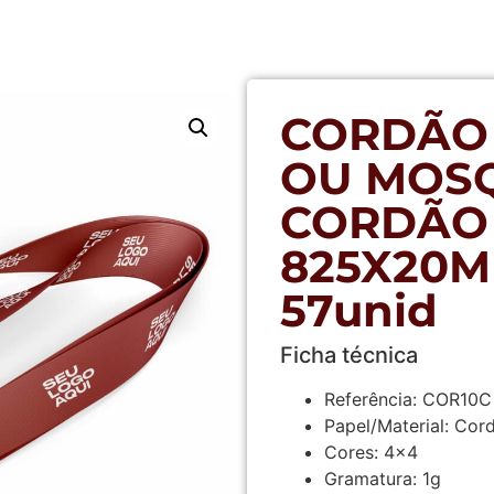
CORDÃO
OU MOS
CORDÃO
825X20MM
57unid
Ficha técnica
Referência:
COR10C
Papel/Material:
Cord
Cores:
4×4
Gramatura:
1g